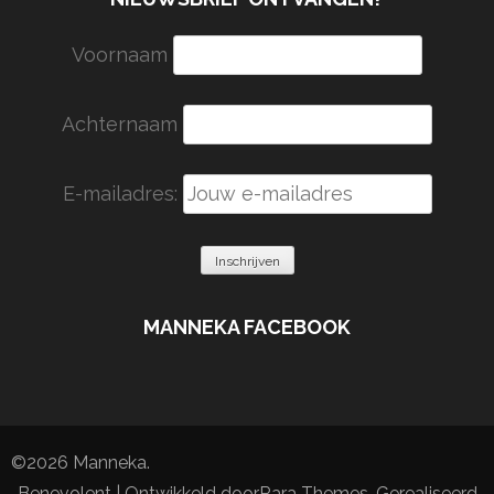
Voornaam
Achternaam
E-mailadres:
MANNEKA FACEBOOK
©2026
Manneka
.
Benevolent | Ontwikkeld door
Rara Themes
. Gerealiseerd