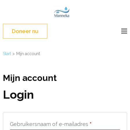
Ga
naar
Manneka
WASH Education –
inhoud
Liberia, West Africa
(Druk
Doneer nu
enter)
Start
>
Mijn account
Mijn account
Login
Vereist
Gebruikersnaam of e-mailadres
*