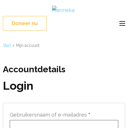
Ga
Manneka
naar
WASH Education –
inhoud
Liberia, West Africa
Doneer nu
(Druk
enter)
Start
>
Mijn account
Accountdetails
Login
Vereist
Gebruikersnaam of e-mailadres
*