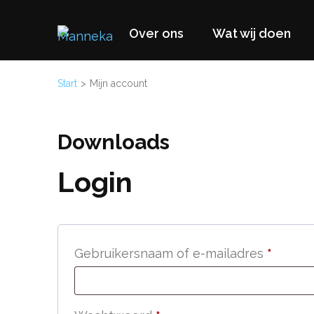
Ga
naar
Over ons
Wat wij doen
Manneka
WASH Education – Liberia, West Africa
inhoud
(Druk
Start
>
Mijn account
enter)
Downloads
Login
Vereist
Gebruikersnaam of e-mailadres
*