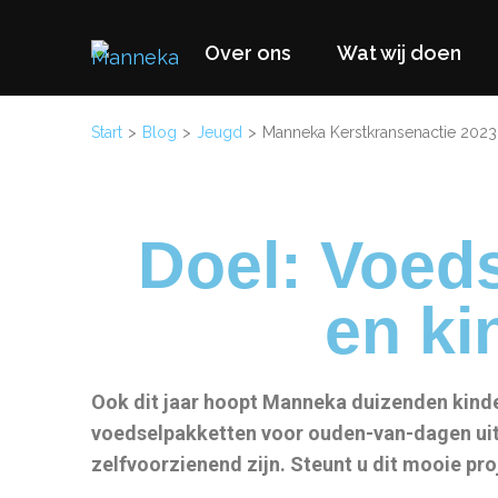
Over ons
Wat wij doen
Manneka
WASH Education – Liberia, West Africa
Start
>
Blog
>
Jeugd
>
Manneka Kerstkransenactie 2023 
Doel: Voed
en ki
Ook dit jaar hoopt Manneka duizenden kinde
voedselpakketten voor ouden-van-dagen uit t
zelfvoorzienend zijn. Steunt u dit mooie p