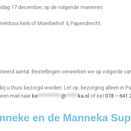
zondag 17 december, op de volgende manieren:
ameldoos kerk of Moerbeihof 4, Papendrecht.
teerd aantal.
Bestellingen verwerken we op volgorde va
bij u thuis bezorgd worden. Let op: bezorging alleen in
Pa
 een mail naar
ke
**********
@
*****
ka.nl
of bel
078 – 641 
neke en de Manneka Supp