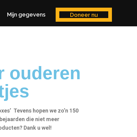
Mijn gegevens
Doneer nu
r ouderen
tjes
oxes’ Tevens hopen we zo’n 150
bejaarden die niet meer
oducten? Dank u wel!