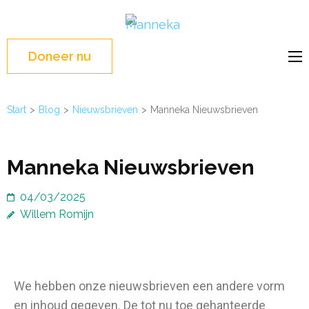
Manneka
WASH Education –
Liberia, West Africa
Doneer nu
Start
>
Blog
>
Nieuwsbrieven
>
Manneka Nieuwsbrieven
Manneka Nieuwsbrieven
04/03/2025
Willem Romijn
We hebben onze nieuwsbrieven een andere vorm
en inhoud gegeven. De tot nu toe gehanteerde