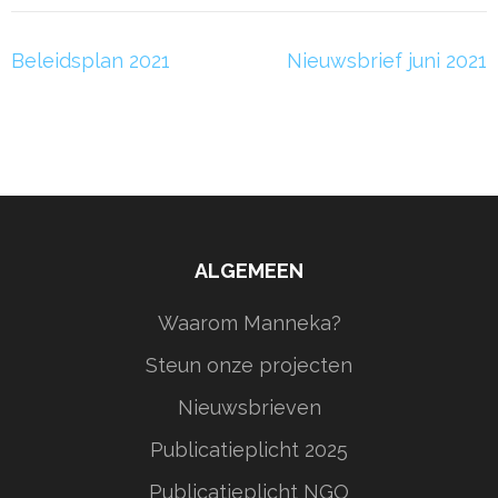
Bericht
Beleidsplan 2021
Nieuwsbrief juni 2021
navigatie
ALGEMEEN
Waarom Manneka?
Steun onze projecten
Nieuwsbrieven
Publicatieplicht 2025
Publicatieplicht NGO