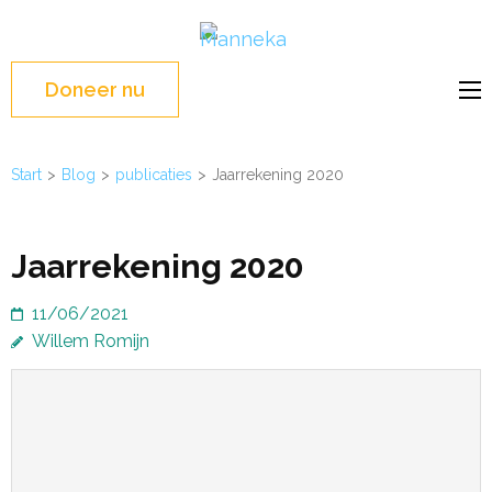
Ga
Manneka
naar
WASH Education –
inhoud
Liberia, West Africa
Doneer nu
(Druk
enter)
Start
>
Blog
>
publicaties
>
Jaarrekening 2020
Jaarrekening 2020
11/06/2021
Willem Romijn