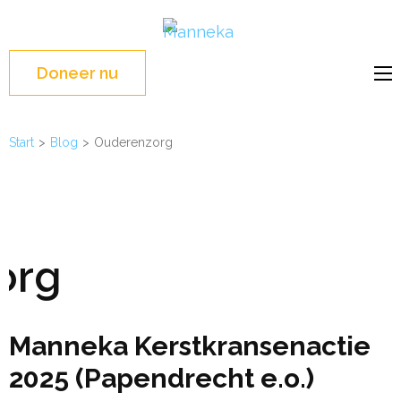
Ga
Manneka
naar
WASH Education –
inhoud
Liberia, West Africa
Doneer nu
(Druk
enter)
Start
>
Blog
>
Ouderenzorg
:
org
Manneka Kerstkransenactie
2025 (Papendrecht e.o.)